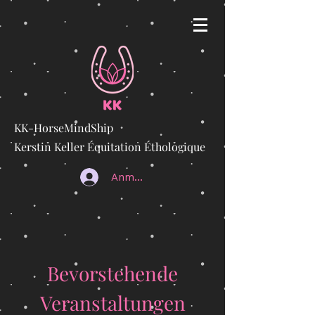
KK-HorseMindShip
Kerstin Keller Équitation Éthologique
Anmelden
Bevorstehende
Veranstaltungen